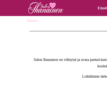
Etusi
Etusivu
Salon Ihanainen on viihtyisä ja avara parturi-
koulut
Loihdimme tärkei