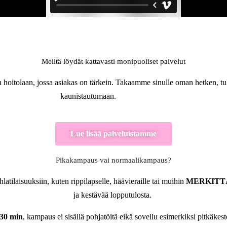
Meiltä löydät kattavasti monipuoliset palvelut
un hoitolaan, jossa asiakas on tärkein. Takaamme sinulle oman hetken, tul
kaunistautumaan.
Lue lisää palveluistamme
Pikakampaus vai normaalikampaus?
hlatilaisuuksiin, kuten rippilapselle, häävieraille tai muihin
MERKITT
ja kestävää lopputulosta.
30 min
, kampaus ei sisällä pohjatöitä eikä sovellu esimerkiksi pitkäkes