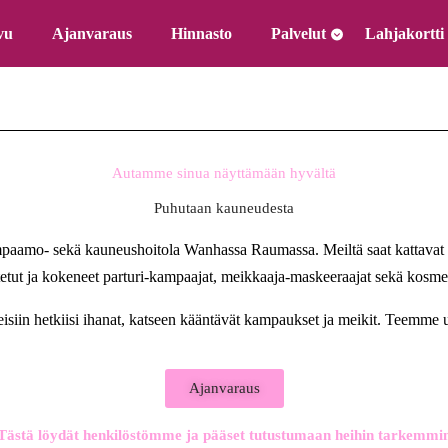
vu
Ajanvaraus
Hinnasto
Palvelut
Lahjakortti
Autamme sinua näyttämään hyvältä
Puhutaan kauneudesta
kampaamo- sekä kauneushoitola Wanhassa Raumassa. Meiltä saat kattavat
etut ja kokeneet parturi-kampaajat, meikkaaja-maskeeraajat sekä kosme
siin hetkiisi ihanat, katseen kääntävät kampaukset ja meikit. Teemme 
Ajanvaraus
Tästä löydät henkilöstömme ja pääset tutustumaan heihin tarkemmi