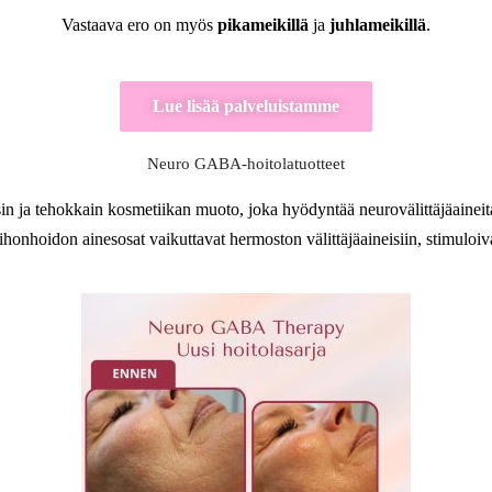
Vastaava ero on myös
pikameikillä
ja
juhlameikillä
.
Lue lisää palveluistamme
Neuro GABA-hoitolatuotteet
n ja tehokkain kosmetiikan muoto, joka hyödyntää neurovälittäjäaineit
honhoidon ainesosat vaikuttavat hermoston välittäjäaineisiin, stimuloiva