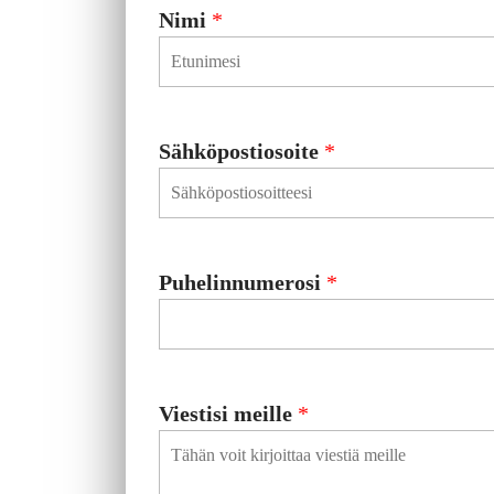
Nimi
*
F
Sähköpostiosoite
*
i
r
s
t
Puhelinnumerosi
*
Viestisi meille
*