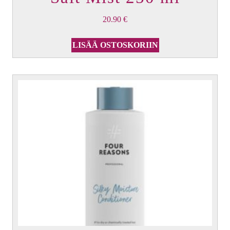
20.90
€
LISÄÄ OSTOSKORIIN