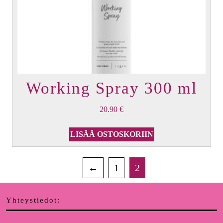
Working Spray 300 ml
20.90
€
LISÄÄ OSTOSKORIIN
←
1
2
Yhteystiedot: