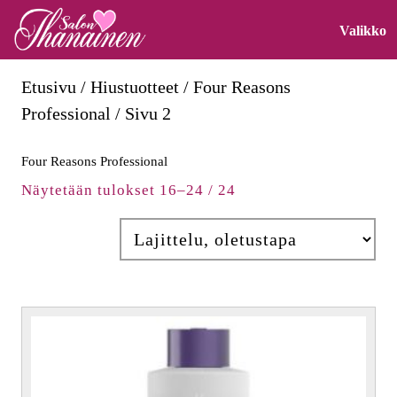
Skip
O
Valikko
to
M
content
Etusivu
/
Hiustuotteet
/
Four Reasons
Skip
Professional
/ Sivu 2
to
content
Four Reasons Professional
Näytetään tulokset 16–24 / 24