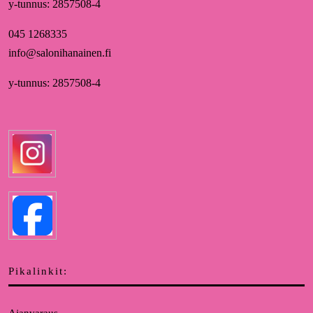
y-tunnus: 2857508-4
045 1268335
info@salonihanainen.fi
y-tunnus: 2857508-4
Pikalinkit: