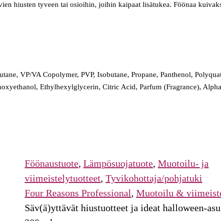
en hiusten tyveen tai osioihin, joihin kaipaat lisätukea. Föönaa kuivaks
Butane, VP/VA Copolymer, PVP, Isobutane, Propane, Panthenol, Polyqua
oxyethanol, Ethylhexylglycerin, Citric Acid, Parfum (Fragrance), Alpha
Föönaustuote
,
Lämpösuojatuote
,
Muotoilu- ja
viimeistelytuotteet
,
Tyvikohottaja/pohjatuki
Four Reasons Professional
,
Muotoilu & viimeist
Säv(ä)yttävät hiustuotteet ja ideat halloween-asu