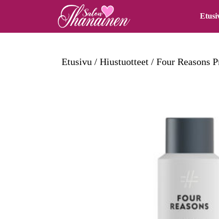
Skip
Etusi
to
content
Skip
Etusivu
/
Hiustuotteet
/
Four Reasons P
to
content