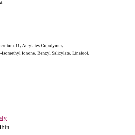
i.
ternium-11, Acrylates Copolymer,
-Isomethyl Ionone, Benzyl Salicylate, Linalool,
ely
ihin