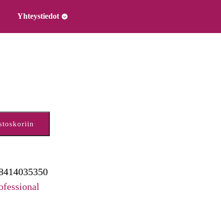
Yhteystiedot
stoskoriin
8414035350
ofessional