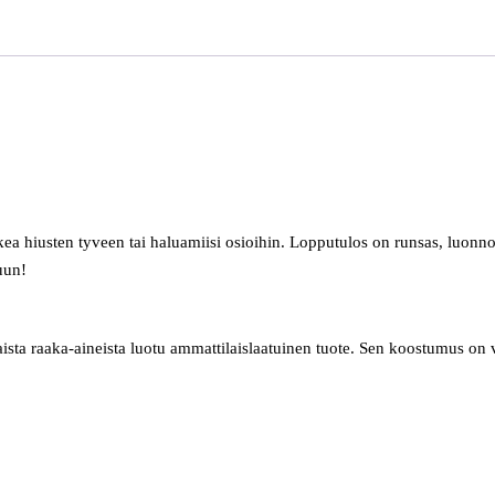
a hiusten tyveen tai haluamiisi osioihin. Lopputulos on runsas, luonnoll
uun!
sta raaka-aineista luotu ammattilaislaatuinen tuote. Sen koostumus on 