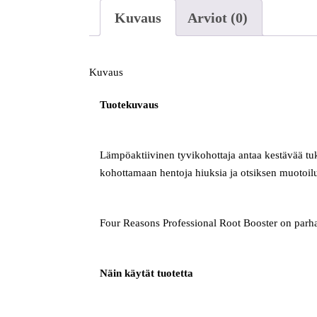
Kuvaus
Arviot (0)
Kuvaus
Tuotekuvaus
Lämpöaktiivinen tyvikohottaja antaa kestävää tuke
kohottamaan hentoja hiuksia ja otsiksen muotoil
Four Reasons Professional Root Booster on parhai
Näin käytät tuotetta