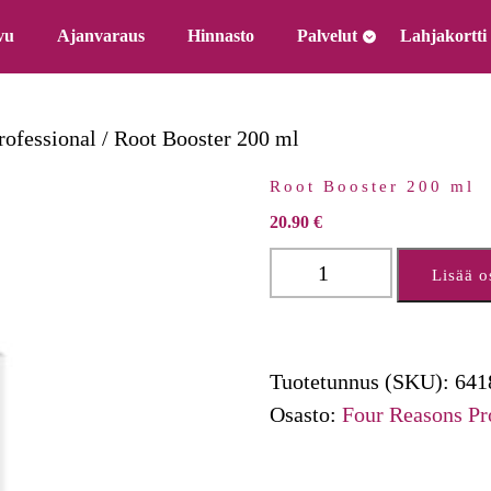
vu
Ajanvaraus
Hinnasto
Palvelut
Lahjakortti
rofessional
/ Root Booster 200 ml
Root Booster 200 ml
20.90
€
Root
Lisää o
Booster
200
ml
Tuotetunnus (SKU):
641
määrä
Osasto:
Four Reasons Pr