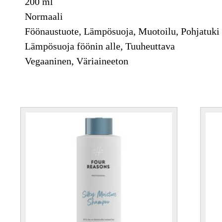
200 ml
Normaali
Föönaustuote,
Lämpösuoja,
Muotoilu,
Pohjatuki 
Lämpösuoja föönin alle,
Tuuheuttava
Vegaaninen,
Väriaineeton