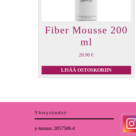
Fiber Mousse 200
ml
20.90
€
LISÄÄ OSTOSKORIIN
Yhteystiedot:
y-tunnus: 2857508-4