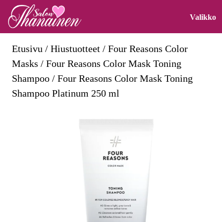
Skip
O
Valikko
to
M
content
Etusivu
/
Hiustuotteet
/
Four Reasons Color
Skip
Masks
/
Four Reasons Color Mask Toning
to
Shampoo
/ Four Reasons Color Mask Toning
content
Shampoo Platinum 250 ml