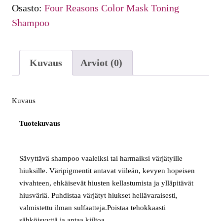
Toning
Osasto:
Four Reasons Color Mask Toning
Shampoo
Shampoo
Platinum
250
ml
Kuvaus
Arviot (0)
määrä
Kuvaus
Tuotekuvaus
Sävyttävä shampoo vaaleiksi tai harmaiksi värjätyille
hiuksille. Väripigmentit antavat viileän, kevyen hopeisen
vivahteen, ehkäisevät hiusten kellastumista ja ylläpitävät
hiusväriä. Puhdistaa värjätyt hiukset hellävaraisesti,
valmistettu ilman sulfaatteja.Poistaa tehokkaasti
sähköisyyttä ja antaa kiiltoa.