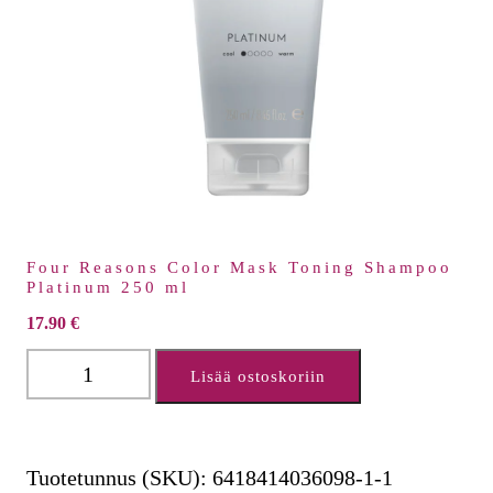
Four Reasons Color Mask Toning Shampoo
Platinum 250 ml
17.90
€
Four
Lisää ostoskoriin
Reasons
Color
Mask
Tuotetunnus (SKU):
6418414036098-1-1