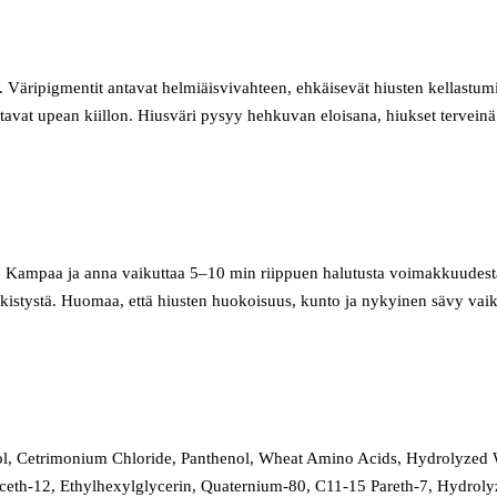
e. Väripigmentit antavat helmiäisvivahteen, ehkäisevät hiusten kellastumi
ntavat upean kiillon. Hiusväri pysyy hehkuvan eloisana, hiukset terveinä
in. Kampaa ja anna vaikuttaa 5–10 min riippuen halutusta voimakkuudesta
irkistystä. Huomaa, että hiusten huokoisuus, kunto ja nykyinen sävy vai
col, Cetrimonium Chloride, Panthenol, Wheat Amino Acids, Hydrolyze
eceth-12, Ethylhexylglycerin, Quaternium-80, C11-15 Pareth-7, Hydroly