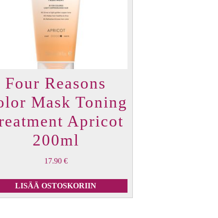
Four Reasons
olor Mask Toning
reatment Apricot
200ml
17.90
€
LISÄÄ OSTOSKORIIN