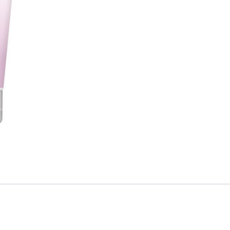
Pearl
200
ml
määrä