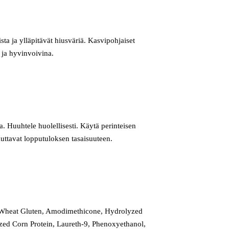
sta ja ylläpitävät hiusväriä. Kasvipohjaiset
 ja hyvinvoivina.
. Huuhtele huolellisesti. Käytä perinteisen
kuttavat lopputuloksen tasaisuuteen.
d Wheat Gluten, Amodimethicone, Hydrolyzed
zed Corn Protein, Laureth-9, Phenoxyethanol,