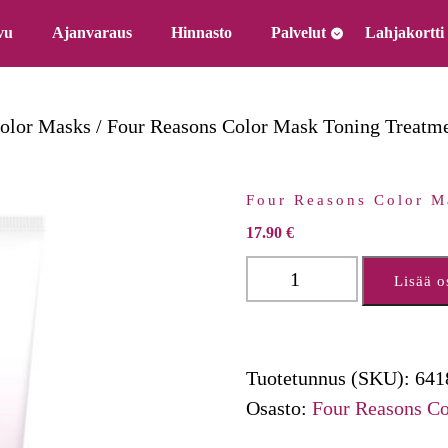
vu
Ajanvaraus
Hinnasto
Palvelut
Lahjakortti
olor Masks
/
Four Reasons Color Mask Toning Treatm
Four Reasons Color M
17.90
€
Four
Lisää o
Reasons
Color
Mask
Tuotetunnus (SKU):
641
Toning
Osasto:
Four Reasons Co
Treatment