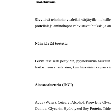
Tuotekuvaus
Sävyttävä tehohoito vaaleiksi värjätyille hiuksill
proteiinit ja aminohapot vahvistavat hiuksia ja a
Näin käytät tuotetta
Levitä tasaisesti pestyihin, pyyhekuiviin hiuksi
hoitoaineen sijasta aina, kun hiusvärisi kaipaa v
Ainesosaluettelo (INCI)
Aqua (Water), Cetearyl Alcohol, Propylene Gly
Quinoa, Glycerin, Hydrolyzed Soy Protein, Trid