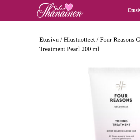
Skip
Etusi
to
content
Skip
Etusivu
/
Hiustuotteet
/
Four Reasons C
to
Treatment Pearl 200 ml
content