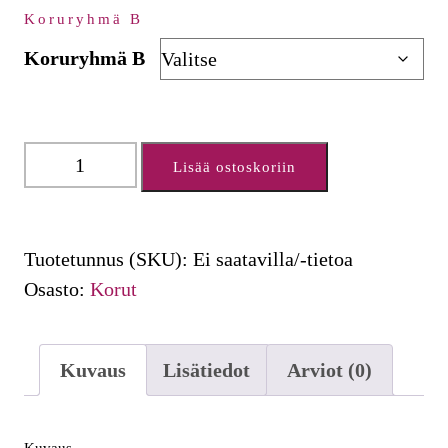
Koruryhmä B
Koruryhmä B
Koruryhmä
Lisää ostoskoriin
B
määrä
Tuotetunnus (SKU):
Ei saatavilla/-tietoa
Osasto:
Korut
Kuvaus
Lisätiedot
Arviot (0)
Kuvaus