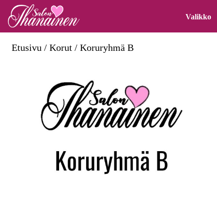
Skip
O
Valikko
to
M
content
Etusivu
/
Korut
/ Koruryhmä B
Skip
to
content