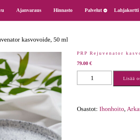
vu
Ajanvaraus
Hinnasto
Palvelut
Lahjakortti
venator kasvovoide, 50 ml
PRP Rejuvenator kasv
79.00
€
PRP
Lisää o
Rejuvenator
kasvovoide,
50
Osastot:
Ihonhoito
,
Arka
ml
määrä