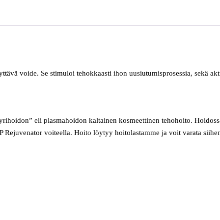
ävä voide. Se stimuloi tehokkaasti ihon uusiutumisprosessia, sekä aktiv
rihoidon” eli plasmahoidon kaltainen kosmeettinen tehohoito. Hoidoss
 PRP Rejuvenator voiteella. Hoito löytyy hoitolastamme ja voit varata sii