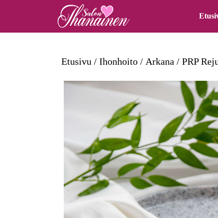
Skip
Etusi
to
content
Skip
Etusivu
/
Ihonhoito
/
Arkana
/ PRP Reju
to
content