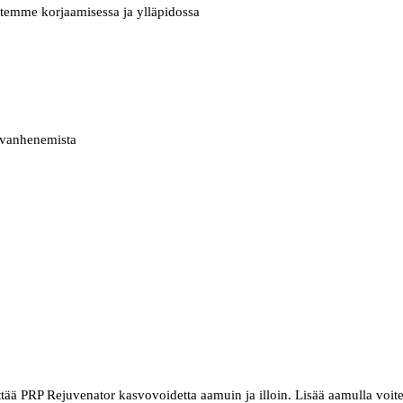
temme korjaamisessa ja ylläpidossa
ovanhenemista
yttää PRP Rejuvenator kasvovoidetta aamuin ja illoin. Lisää aamulla voit